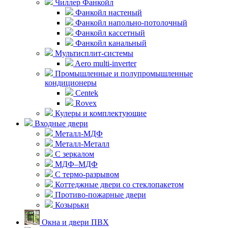
Чиллер Фанкойл
Фанкойл настеный
Фанкойл напольно-потолочный
Фанкойл кассетный
Фанкойл канальный
Мультисплит-системы
Aero multi-inverter
Промышленные и полупромышленные
кондиционеры
Centek
Rovex
Кулеры и комплектующие
Входные двери
Металл-МДФ
Металл-Металл
С зеркалом
МДФ–МДФ
С термо-разрывом
Коттеджные двери со стеклопакетом
Противо-пожарные двери
Козырьки
Окна и двери ПВХ