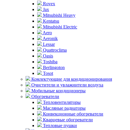
Rovex
Jax
Mitsubishi Heavy
Kentatsu
Mitsubishi Electric
Aero
Aeronik
Lessar
Quattroclima
Oasis
Toshiba
Berlingoton
Tosot
Комлектующие для кондиционирования
Очистители и увлажнители воздуха
Мобильные кондиционеры
Обогреватели
Тепловентиляторы
Масляные радиаторы
Конвекционные обогреватели
Кварцевые обогреватели
Тепловые пушки