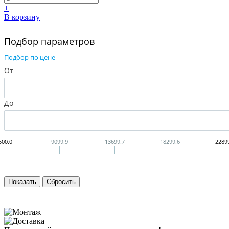
+
В корзину
Подбор параметров
Подбор по цене
От
До
500.0
9099.9
13699.7
18299.6
2289