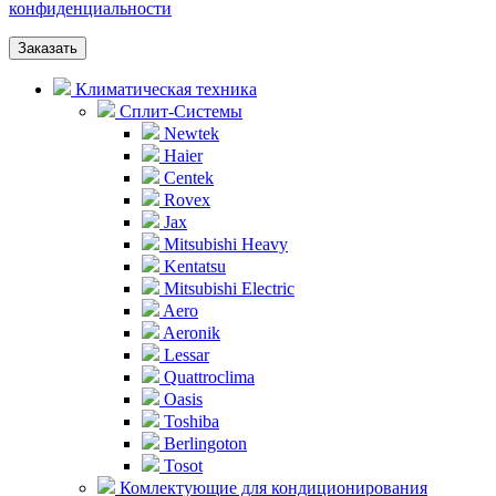
конфиденциальности
Заказать
Климатическая техника
Сплит-Системы
Newtek
Haier
Centek
Rovex
Jax
Mitsubishi Heavy
Kentatsu
Mitsubishi Electric
Aero
Aeronik
Lessar
Quattroclima
Oasis
Toshiba
Berlingoton
Tosot
Комлектующие для кондиционирования