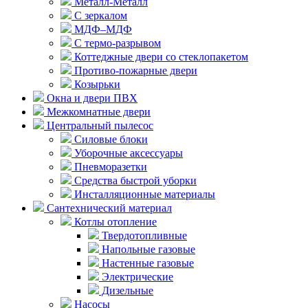
Металл-Металл
С зеркалом
МДФ–МДФ
С термо-разрывом
Коттеджные двери со стеклопакетом
Противо-пожарные двери
Козырьки
Окна и двери ПВХ
Межкомнатные двери
Центральный пылесос
Силовые блоки
Уборочные аксессуары
Пневморазетки
Средства быстрой уборки
Инсталляционные материалы
Сантехнический материал
Котлы отопление
Твердотопливные
Напольные газовые
Настенные газовые
Электрические
Дизельные
Насосы