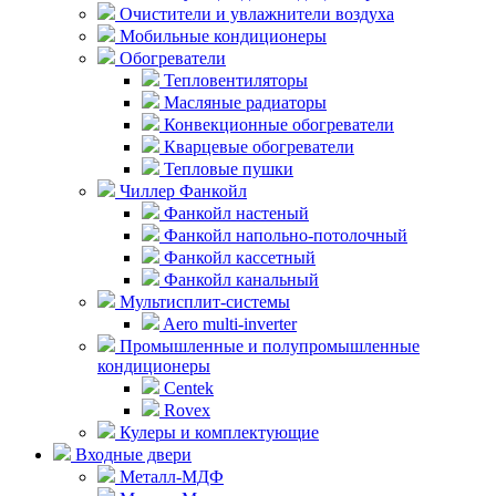
Очистители и увлажнители воздуха
Мобильные кондиционеры
Обогреватели
Тепловентиляторы
Масляные радиаторы
Конвекционные обогреватели
Кварцевые обогреватели
Тепловые пушки
Чиллер Фанкойл
Фанкойл настеный
Фанкойл напольно-потолочный
Фанкойл кассетный
Фанкойл канальный
Мультисплит-системы
Aero multi-inverter
Промышленные и полупромышленные
кондиционеры
Centek
Rovex
Кулеры и комплектующие
Входные двери
Металл-МДФ