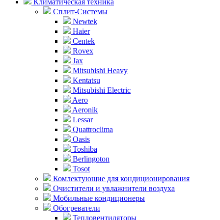
Климатическая техника
Сплит-Системы
Newtek
Haier
Centek
Rovex
Jax
Mitsubishi Heavy
Kentatsu
Mitsubishi Electric
Aero
Aeronik
Lessar
Quattroclima
Oasis
Toshiba
Berlingoton
Tosot
Комлектующие для кондиционирования
Очистители и увлажнители воздуха
Мобильные кондиционеры
Обогреватели
Тепловентиляторы