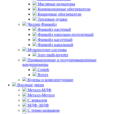
Масляные радиаторы
Конвекционные обогреватели
Кварцевые обогреватели
Тепловые пушки
Чиллер Фанкойл
Фанкойл настеный
Фанкойл напольно-потолочный
Фанкойл кассетный
Фанкойл канальный
Мультисплит-системы
Aero multi-inverter
Промышленные и полупромышленные
кондиционеры
Centek
Rovex
Кулеры и комплектующие
Входные двери
Металл-МДФ
Металл-Металл
С зеркалом
МДФ–МДФ
С термо-разрывом