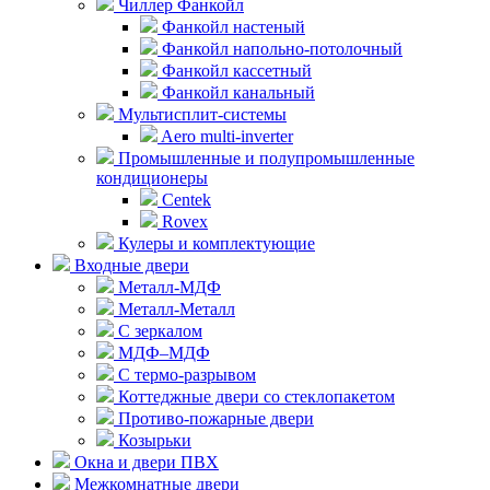
Чиллер Фанкойл
Фанкойл настеный
Фанкойл напольно-потолочный
Фанкойл кассетный
Фанкойл канальный
Мультисплит-системы
Aero multi-inverter
Промышленные и полупромышленные
кондиционеры
Centek
Rovex
Кулеры и комплектующие
Входные двери
Металл-МДФ
Металл-Металл
С зеркалом
МДФ–МДФ
С термо-разрывом
Коттеджные двери со стеклопакетом
Противо-пожарные двери
Козырьки
Окна и двери ПВХ
Межкомнатные двери