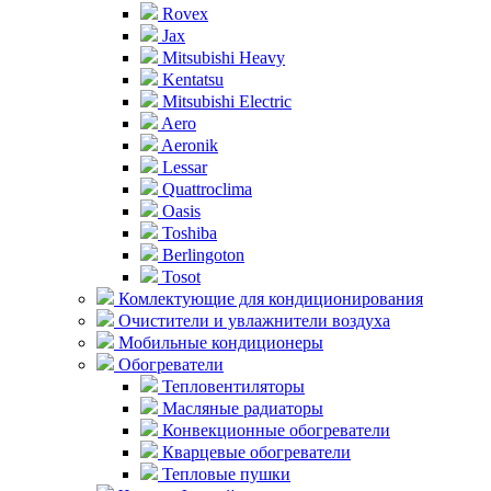
Rovex
Jax
Mitsubishi Heavy
Kentatsu
Mitsubishi Electric
Aero
Aeronik
Lessar
Quattroclima
Oasis
Toshiba
Berlingoton
Tosot
Комлектующие для кондиционирования
Очистители и увлажнители воздуха
Мобильные кондиционеры
Обогреватели
Тепловентиляторы
Масляные радиаторы
Конвекционные обогреватели
Кварцевые обогреватели
Тепловые пушки