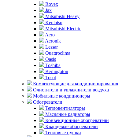
Rovex
Jax
Mitsubishi Heavy
Kentatsu
Mitsubishi Electric
Aero
Aeronik
Lessar
Quattroclima
Oasis
Toshiba
Berlingoton
Tosot
Комлектующие для кондиционирования
Очистители и увлажнители воздуха
Мобильные кондиционеры
Обогреватели
Тепловентиляторы
Масляные радиаторы
Конвекционные обогреватели
Кварцевые обогреватели
Тепловые пушки