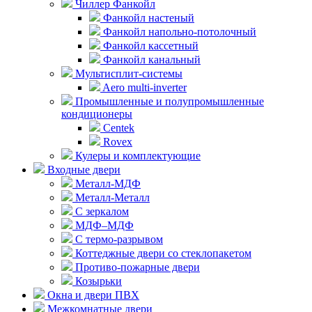
Чиллер Фанкойл
Фанкойл настеный
Фанкойл напольно-потолочный
Фанкойл кассетный
Фанкойл канальный
Мультисплит-системы
Aero multi-inverter
Промышленные и полупромышленные
кондиционеры
Centek
Rovex
Кулеры и комплектующие
Входные двери
Металл-МДФ
Металл-Металл
С зеркалом
МДФ–МДФ
С термо-разрывом
Коттеджные двери со стеклопакетом
Противо-пожарные двери
Козырьки
Окна и двери ПВХ
Межкомнатные двери