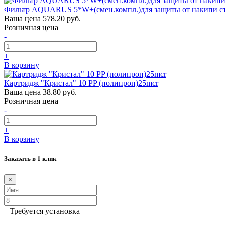
Фильтр AQUARUS 5*W+(смен.компл.)для защиты от накипи ст
Ваша цена
578.20 руб.
Розничная цена
-
+
В корзину
Картридж "Кристал" 10 PP (полипроп)25mcr
Ваша цена
38.80 руб.
Розничная цена
-
+
В корзину
Заказать в 1 клик
×
Требуется установка