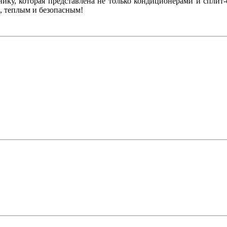
нику, которая представлена не только кондиционерами и сплит
, теплым и безопасным!