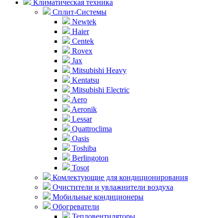
Климатическая техника
Сплит-Системы
Newtek
Haier
Centek
Rovex
Jax
Mitsubishi Heavy
Kentatsu
Mitsubishi Electric
Aero
Aeronik
Lessar
Quattroclima
Oasis
Toshiba
Berlingoton
Tosot
Комлектующие для кондиционирования
Очистители и увлажнители воздуха
Мобильные кондиционеры
Обогреватели
Тепловентиляторы