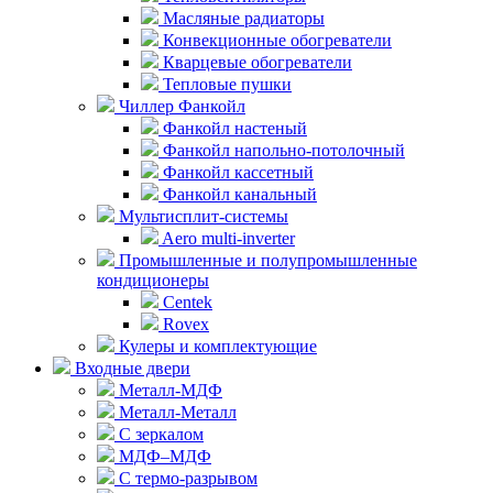
Масляные радиаторы
Конвекционные обогреватели
Кварцевые обогреватели
Тепловые пушки
Чиллер Фанкойл
Фанкойл настеный
Фанкойл напольно-потолочный
Фанкойл кассетный
Фанкойл канальный
Мультисплит-системы
Aero multi-inverter
Промышленные и полупромышленные
кондиционеры
Centek
Rovex
Кулеры и комплектующие
Входные двери
Металл-МДФ
Металл-Металл
С зеркалом
МДФ–МДФ
С термо-разрывом