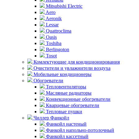
Mitsubishi Electric
Aero
Aeronik
Lessar
Quattroclima
Oasis
Toshiba
Berlingoton
Tosot
Комлектующие для кондиционирования
Очистители и увлажнители воздуха
Мобильные кондиционеры
Обогреватели
Тепловентиляторы
Масляные радиаторы
Конвекционные обогреватели
Кварцевые обогреватели
Тепловые пушки
Чиллер Фанкойл
Фанкойл настеный
Фанкойл напольно-потолочный
Фанкойл кассетный