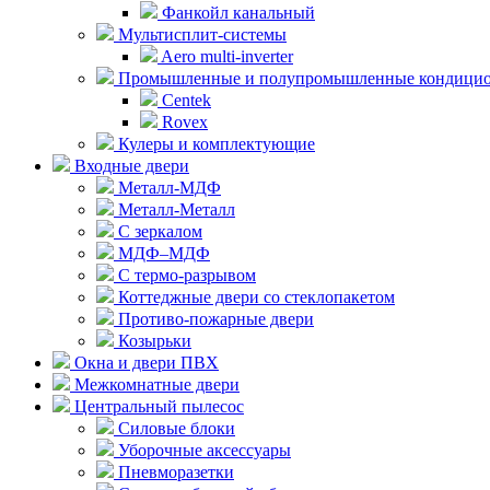
Фанкойл канальный
Мультисплит-системы
Aero multi-inverter
Промышленные и полупромышленные кондици
Centek
Rovex
Кулеры и комплектующие
Входные двери
Металл-МДФ
Металл-Металл
С зеркалом
МДФ–МДФ
С термо-разрывом
Коттеджные двери со стеклопакетом
Противо-пожарные двери
Козырьки
Окна и двери ПВХ
Межкомнатные двери
Центральный пылесос
Силовые блоки
Уборочные аксессуары
Пневморазетки