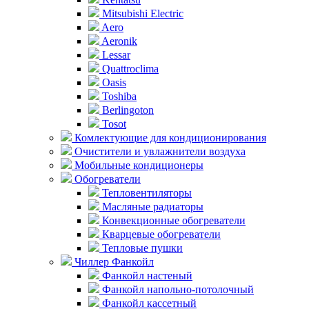
Mitsubishi Electric
Aero
Aeronik
Lessar
Quattroclima
Oasis
Toshiba
Berlingoton
Tosot
Комлектующие для кондиционирования
Очистители и увлажнители воздуха
Мобильные кондиционеры
Обогреватели
Тепловентиляторы
Масляные радиаторы
Конвекционные обогреватели
Кварцевые обогреватели
Тепловые пушки
Чиллер Фанкойл
Фанкойл настеный
Фанкойл напольно-потолочный
Фанкойл кассетный