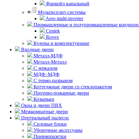
Фанкойл канальный
Мультисплит-системы
Aero multi-inverter
Промышленные и полупромышленные кондици
Centek
Rovex
Кулеры и комплектующие
Входные двери
Металл-МДФ
Металл-Металл
С зеркалом
МДФ–МДФ
С термо-разрывом
Коттеджные двери со стеклопакетом
Противо-пожарные двери
Козырьки
Окна и двери ПВХ
Межкомнатные двери
Центральный пылесос
Силовые блоки
Уборочные аксессуары
Пневморазетки