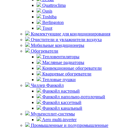
Quattroclima
Oasis
Toshiba
Berlingoton
Tosot
Комлектующие для кондиционирования
Очистители и увлажнители воздуха
Мобильные кондиционеры
Обогреватели
Тепловентиляторы
Масляные радиаторы
Конвекционные обогреватели
Кварцевые обогреватели
Тепловые пушки
Чиллер Фанкойл
Фанкойл настеный
Фанкойл напольно-потолочный
Фанкойл кассетный
Фанкойл канальный
Мультисплит-системы
Aero multi-inverter
Промышленные и полупромышленные