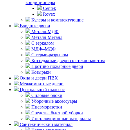
кондиционеры
Centek
Rovex
Кулеры и комплектующие
Входные двери
Металл-МДФ
Металл-Металл
С зеркалом
МДФ–МДФ
С термо-разрывом
Коттеджные двери со стеклопакетом
Противо-пожарные двери
Козырьки
Окна и двери ПВХ
Межкомнатные двери
Центральный пылесос
Силовые блоки
Уборочные аксессуары
Пневморазетки
Средства быстрой уборки
Инсталляционные материалы
Сантехнический материал