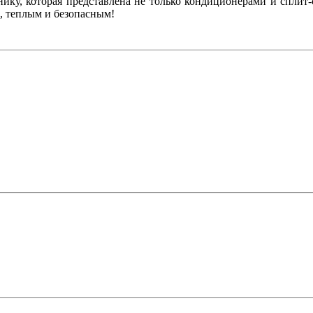
нику, которая представлена не только кондиционерами и сплит
, теплым и безопасным!