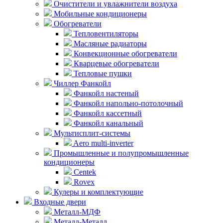
Очистители и увлажнители воздуха
Мобильные кондиционеры
Обогреватели
Тепловентиляторы
Масляные радиаторы
Конвекционные обогреватели
Кварцевые обогреватели
Тепловые пушки
Чиллер Фанкойл
Фанкойл настеный
Фанкойл напольно-потолочный
Фанкойл кассетный
Фанкойл канальный
Мультисплит-системы
Aero multi-inverter
Промышленные и полупромышленные
кондиционеры
Centek
Rovex
Кулеры и комплектующие
Входные двери
Металл-МДФ
Металл-Металл