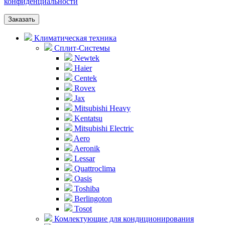
конфиденциальности
Заказать
Климатическая техника
Сплит-Системы
Newtek
Haier
Centek
Rovex
Jax
Mitsubishi Heavy
Kentatsu
Mitsubishi Electric
Aero
Aeronik
Lessar
Quattroclima
Oasis
Toshiba
Berlingoton
Tosot
Комлектующие для кондиционирования