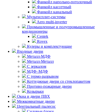
Фанкойл напольно-потолочный
Фанкойл кассетный
Фанкойл канальный
Мультисплит-системы
Aero multi-inverter
Промышленные и полупромышленные
кондиционеры
Centek
Rovex
Кулеры и комплектующие
Входные двери
Металл-МДФ
Металл-Металл
С зеркалом
МДФ–МДФ
С термо-разрывом
Коттеджные двери со стеклопакетом
Противо-пожарные двери
Козырьки
Окна и двери ПВХ
Межкомнатные двери
Центральный пылесос
Силовые блоки