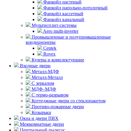
Фанкойл настеный
Фанкойл напольно-потолочный
Фанкойл кассетный
Фанкойл канальный
Мультисплит-системы
Aero multi-inverter
Промышленные и полупромышленные
кондиционеры
Centek
Rovex
Кулеры и комплектующие
Входные двери
Металл-МДФ
Металл-Металл
С зеркалом
МДФ–МДФ
С термо-разрывом
Коттеджные двери со стеклопакетом
Противо-пожарные двери
Козырьки
Окна и двери ПВХ
Межкомнатные двери
Центральный пылесос