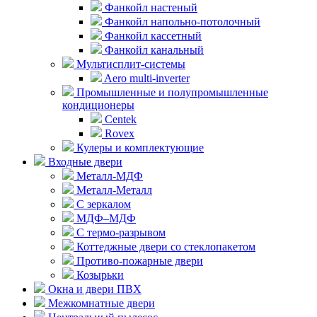
Фанкойл настеный
Фанкойл напольно-потолочный
Фанкойл кассетный
Фанкойл канальный
Мультисплит-системы
Aero multi-inverter
Промышленные и полупромышленные
кондиционеры
Centek
Rovex
Кулеры и комплектующие
Входные двери
Металл-МДФ
Металл-Металл
С зеркалом
МДФ–МДФ
С термо-разрывом
Коттеджные двери со стеклопакетом
Противо-пожарные двери
Козырьки
Окна и двери ПВХ
Межкомнатные двери