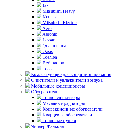
Jax
Mitsubishi Heavy
Kentatsu
Mitsubishi Electric
Aero
Aeronik
Lessar
Quattroclima
Oasis
Toshiba
Berlingoton
Tosot
Комлектующие для кондиционирования
Очистители и увлажнители воздуха
Мобильные кондиционеры
Обогреватели
Тепловентиляторы
Масляные радиаторы
Конвекционные обогреватели
Кварцевые обогреватели
Тепловые пушки
Чиллер Фанкойл