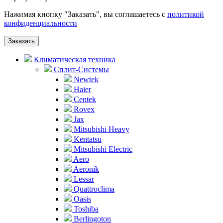
Нажимая кнопку "Заказать", вы соглашаетесь с
политикой
конфиденциальности
Заказать
Климатическая техника
Сплит-Системы
Newtek
Haier
Centek
Rovex
Jax
Mitsubishi Heavy
Kentatsu
Mitsubishi Electric
Aero
Aeronik
Lessar
Quattroclima
Oasis
Toshiba
Berlingoton