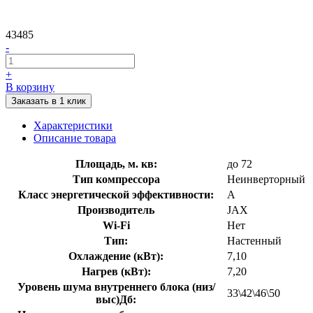
43485
-
+
В корзину
Заказать в 1 клик
Характеристики
Описание товара
Площадь, м. кв:
до 72
Тип компрессора
Неинверторный
Класс энергетической эффективности:
A
Производитель
JAX
Wi-Fi
Нет
Тип:
Настенный
Охлаждение (кВт):
7,10
Нагрев (кВт):
7,20
Уровень шума внутреннего блока (низ/
33\42\46\50
выс)Дб: