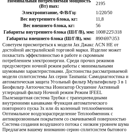
Номинальная потребляемая мощность
2195
(Вт) max:
Электропитание, Ф/В/Гц:
1/220/50
Вес внутреннего блока, кг:
11,8
Вес внешнего блока, кг:
56
Габариты внутреннего блока (Ш/Г/В), мм:
1008\225\318
Габариты внешнего блока (Ш/Г/В), мм:
890\697\353
Советуем присмотреться к модели Jax Джакс ACN HE от
достойной австралийской торговой марки. Изделие может
похвастать эффективностью в работе и скромным
потреблением электроэнергии. Среди прочих режимов
предусмотрен ночной режим работы с минимальными
шумовыми характеристиками. Достоинства рассматриваемой
модели сплитсистемы Jax серии Tasmania: Самодиагностика и
автоматическая защита Угольный фильтр Мультифильтр 3 в 1
Биофильтр Автоочистка Ионизатор Осушение Активный
углеродный фильтр Ночной режим Режим IFEEL
Пылезащитная система Трубки с трапециевидными
внутренними канавками Функция автоматического
повторного пуска 3х или 4х коленный теплообменник
Оптимальное воздухораспределение Теплообменник с
антикорозионным покрытием со смачиваемой поверхностью
Система создания воздушного потока с низким уровнем шума
Предлагаем вашему вниманию серию сплитсистем бытового