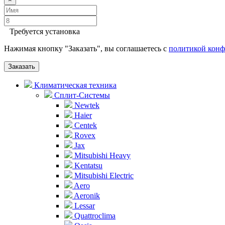
Требуется установка
Нажимая кнопку "Заказать", вы соглашаетесь с
политикой кон
Заказать
Климатическая техника
Сплит-Системы
Newtek
Haier
Centek
Rovex
Jax
Mitsubishi Heavy
Kentatsu
Mitsubishi Electric
Aero
Aeronik
Lessar
Quattroclima