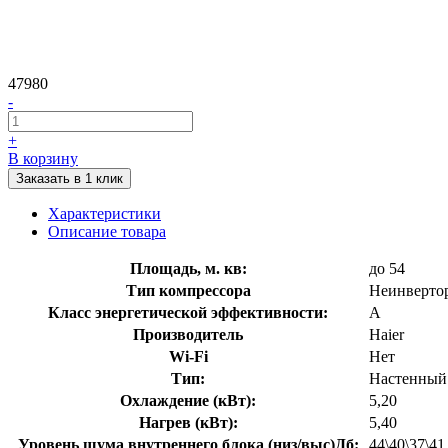
47980
-
+
В корзину
Заказать в 1 клик
Характеристики
Описание товара
Площадь, м. кв:
до 54
Тип компрессора
Неинверто
Класс энергетической эффективности:
A
Производитель
Haier
Wi-Fi
Нет
Тип:
Настенный
Охлаждение (кВт):
5,20
Нагрев (кВт):
5,40
Уровень шума внутреннего блока (низ/выс)Дб:
44\40\37\41