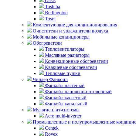
Oasis
Toshiba
Berlingoton
Tosot
Комлектующие для кондиционирования
Очистители и увлажнители воздуха
Мобильные кондиционеры
Обогреватели
Тепловентиляторы
Масляные радиаторы
Конвекционные обогреватели
Кварцевые обогреватели
Тепловые пушки
Чиллер Фанкойл
Фанкойл настеный
Фанкойл напольно-потолочный
Фанкойл кассетный
Фанкойл канальный
Мультисплит-системы
Aero multi-inverter
Промышленные и полупромышленные кондици
Centek
Rovex