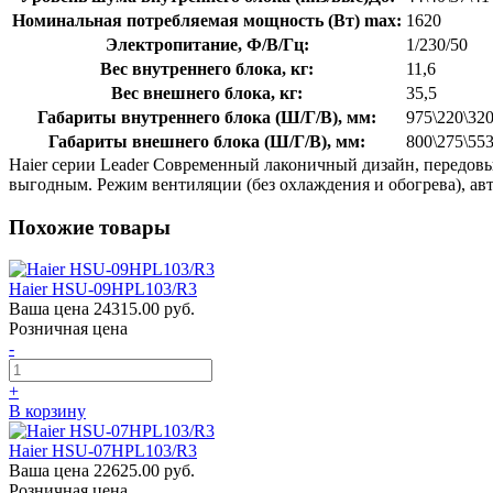
Номинальная потребляемая мощность (Вт) max:
1620
Электропитание, Ф/В/Гц:
1/230/50
Вес внутреннего блока, кг:
11,6
Вес внешнего блока, кг:
35,5
Габариты внутреннего блока (Ш/Г/В), мм:
975\220\32
Габариты внешнего блока (Ш/Г/В), мм:
800\275\55
Haier серии Leader Современный лаконичный дизайн, передов
выгодным. Режим вентиляции (без охлаждения и обогрева), ав
Похожие товары
Haier HSU-09HPL103/R3
Ваша цена
24315.00 руб.
Розничная цена
-
+
В корзину
Haier HSU-07HPL103/R3
Ваша цена
22625.00 руб.
Розничная цена