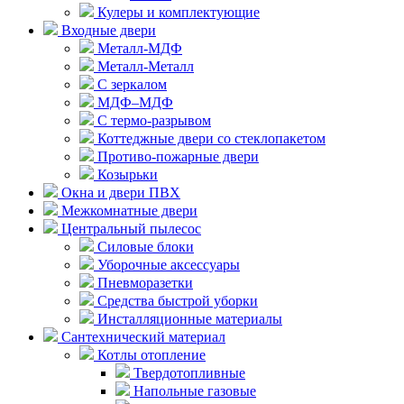
Кулеры и комплектующие
Входные двери
Металл-МДФ
Металл-Металл
С зеркалом
МДФ–МДФ
С термо-разрывом
Коттеджные двери со стеклопакетом
Противо-пожарные двери
Козырьки
Окна и двери ПВХ
Межкомнатные двери
Центральный пылесос
Силовые блоки
Уборочные аксессуары
Пневморазетки
Средства быстрой уборки
Инсталляционные материалы
Сантехнический материал
Котлы отопление
Твердотопливные
Напольные газовые