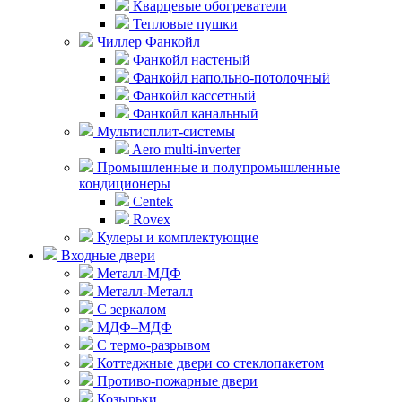
Кварцевые обогреватели
Тепловые пушки
Чиллер Фанкойл
Фанкойл настеный
Фанкойл напольно-потолочный
Фанкойл кассетный
Фанкойл канальный
Мультисплит-системы
Aero multi-inverter
Промышленные и полупромышленные
кондиционеры
Centek
Rovex
Кулеры и комплектующие
Входные двери
Металл-МДФ
Металл-Металл
С зеркалом
МДФ–МДФ
С термо-разрывом
Коттеджные двери со стеклопакетом
Противо-пожарные двери
Козырьки