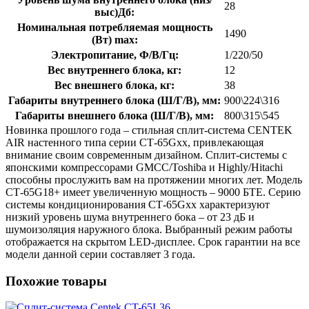
28
выс)Дб:
Номинальная потребляемая мощность
1490
(Вт) max:
Электропитание, Ф/В/Гц:
1/220/50
Вес внутреннего блока, кг:
12
Вес внешнего блока, кг:
38
Габариты внутреннего блока (Ш/Г/В), мм:
900\224\316
Габариты внешнего блока (Ш/Г/В), мм:
800\315\545
Новинка прошлого года – стильная сплит-система CENTEK
AIR настенного типа серии СТ-65Gxx, привлекающая
внимание своим современным дизайном. Сплит-системы с
японскими компрессорами GMCC/Toshiba и Highly/Hitachi
способны прослужить вам на протяжении многих лет. Модель
СТ-65G18+ имеет увеличенную мощность – 9000 БТЕ. Серию
системы кондиционирования СТ-65Gxx характеризуют
низкий уровень шума внутреннего бока – от 23 дБ и
шумоизоляция наружного блока. Выбранный режим работы
отображается на скрытом LED-дисплее. Срок гарантии на все
модели данной серии составляет 3 года.
Похожие товары