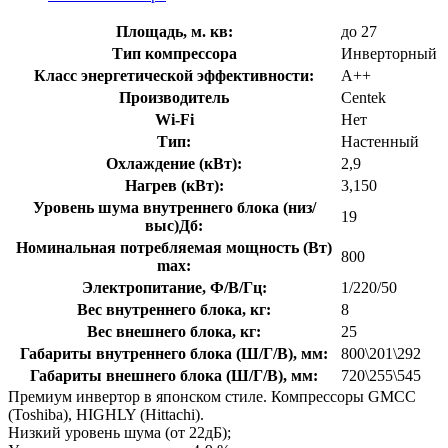
Площадь, м. кв:
до 27
Тип компрессора
Инверторный
Класс энергетической эффективности:
A++
Производитель
Centek
Wi-Fi
Нет
Тип:
Настенный
Охлаждение (кВт):
2,9
Нагрев (кВт):
3,150
Уровень шума внутреннего блока (низ/
19
выс)Дб:
Номинальная потребляемая мощность (Вт)
800
max:
Электропитание, Ф/В/Гц:
1/220/50
Вес внутреннего блока, кг:
8
Вес внешнего блока, кг:
25
Габариты внутреннего блока (Ш/Г/В), мм:
800\201\292
Габариты внешнего блока (Ш/Г/В), мм:
720\255\545
Премиум инвертор в японском стиле. Компрессоры GMCC
(Toshiba), HIGHLY (Hittachi).
Низкий уровень шума (от 22дБ);