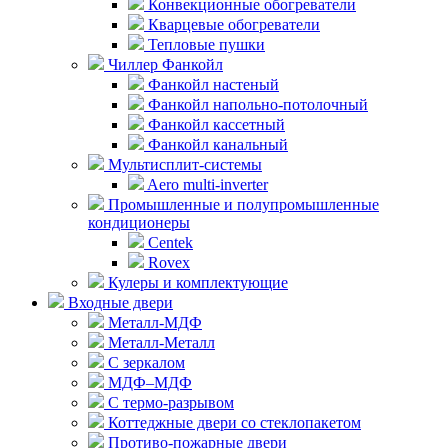
Конвекционные обогреватели
Кварцевые обогреватели
Тепловые пушки
Чиллер Фанкойл
Фанкойл настеный
Фанкойл напольно-потолочный
Фанкойл кассетный
Фанкойл канальный
Мультисплит-системы
Aero multi-inverter
Промышленные и полупромышленные
кондиционеры
Centek
Rovex
Кулеры и комплектующие
Входные двери
Металл-МДФ
Металл-Металл
С зеркалом
МДФ–МДФ
С термо-разрывом
Коттеджные двери со стеклопакетом
Противо-пожарные двери