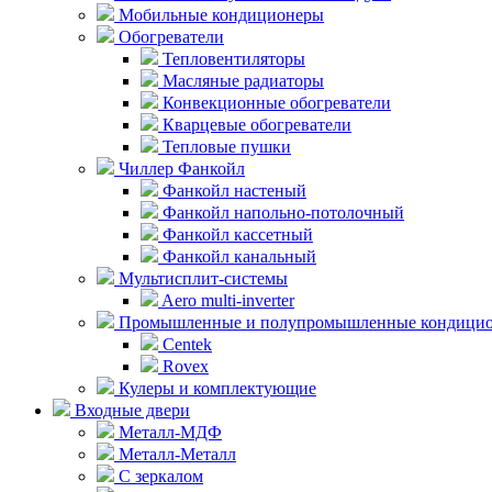
Мобильные кондиционеры
Обогреватели
Тепловентиляторы
Масляные радиаторы
Конвекционные обогреватели
Кварцевые обогреватели
Тепловые пушки
Чиллер Фанкойл
Фанкойл настеный
Фанкойл напольно-потолочный
Фанкойл кассетный
Фанкойл канальный
Мультисплит-системы
Aero multi-inverter
Промышленные и полупромышленные кондици
Centek
Rovex
Кулеры и комплектующие
Входные двери
Металл-МДФ
Металл-Металл
С зеркалом