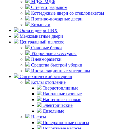
МДФ–МДФ
С термо-разрывом
Коттеджные двери со стеклопакетом
Противо-пожарные двери
Козырьки
Окна и двери ПВХ
Межкомнатные двери
Центральный пылесос
Силовые блоки
Уборочные аксессуары
Пневморазетки
Средства быстрой уборки
Инсталляционные материалы
Сантехнический материал
Котлы отопление
Твердотопливные
Напольные газовые
Настенные газовые
Электрические
Дизельные
Насосы
Поверхностные насосы
Погружные насосы