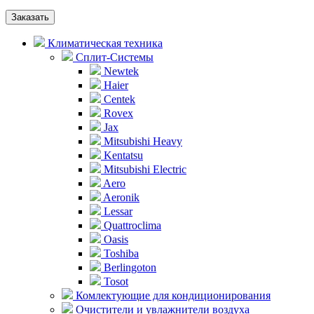
Заказать
Климатическая техника
Сплит-Системы
Newtek
Haier
Centek
Rovex
Jax
Mitsubishi Heavy
Kentatsu
Mitsubishi Electric
Aero
Aeronik
Lessar
Quattroclima
Oasis
Toshiba
Berlingoton
Tosot
Комлектующие для кондиционирования
Очистители и увлажнители воздуха