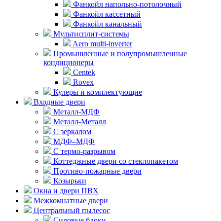
Фанкойл напольно-потолочный
Фанкойл кассетный
Фанкойл канальный
Мультисплит-системы
Aero multi-inverter
Промышленные и полупромышленные
кондиционеры
Centek
Rovex
Кулеры и комплектующие
Входные двери
Металл-МДФ
Металл-Металл
С зеркалом
МДФ–МДФ
С термо-разрывом
Коттеджные двери со стеклопакетом
Противо-пожарные двери
Козырьки
Окна и двери ПВХ
Межкомнатные двери
Центральный пылесос
Силовые блоки