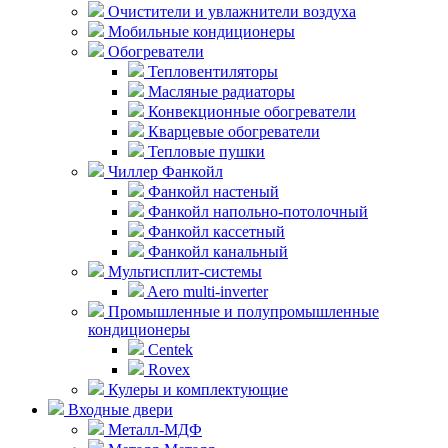
Очистители и увлажнители воздуха
Мобильные кондиционеры
Обогреватели
Тепловентиляторы
Масляные радиаторы
Конвекционные обогреватели
Кварцевые обогреватели
Тепловые пушки
Чиллер Фанкойл
Фанкойл настеный
Фанкойл напольно-потолочный
Фанкойл кассетный
Фанкойл канальный
Мультисплит-системы
Aero multi-inverter
Промышленные и полупромышленные
кондиционеры
Centek
Rovex
Кулеры и комплектующие
Входные двери
Металл-МДФ