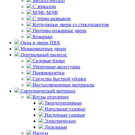
Металл-Металл
С зеркалом
МДФ–МДФ
С термо-разрывом
Коттеджные двери со стеклопакетом
Противо-пожарные двери
Козырьки
Окна и двери ПВХ
Межкомнатные двери
Центральный пылесос
Силовые блоки
Уборочные аксессуары
Пневморазетки
Средства быстрой уборки
Инсталляционные материалы
Сантехнический материал
Котлы отопление
Твердотопливные
Напольные газовые
Настенные газовые
Электрические
Дизельные
Насосы