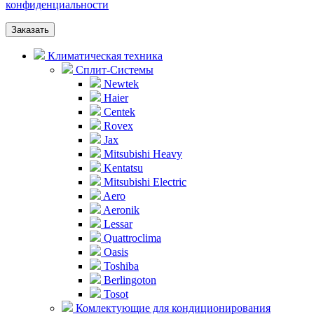
конфиденциальности
Заказать
Климатическая техника
Сплит-Системы
Newtek
Haier
Centek
Rovex
Jax
Mitsubishi Heavy
Kentatsu
Mitsubishi Electric
Aero
Aeronik
Lessar
Quattroclima
Oasis
Toshiba
Berlingoton
Tosot
Комлектующие для кондиционирования