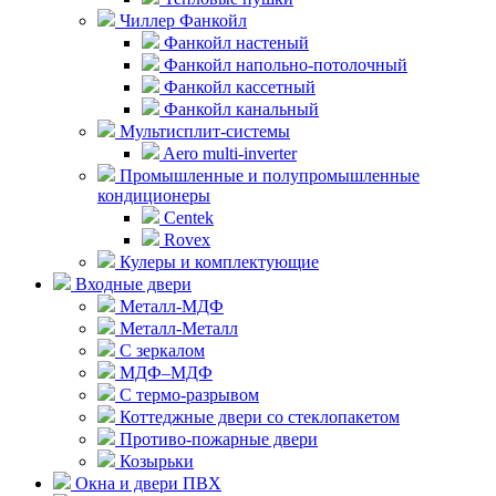
Чиллер Фанкойл
Фанкойл настеный
Фанкойл напольно-потолочный
Фанкойл кассетный
Фанкойл канальный
Мультисплит-системы
Aero multi-inverter
Промышленные и полупромышленные
кондиционеры
Centek
Rovex
Кулеры и комплектующие
Входные двери
Металл-МДФ
Металл-Металл
С зеркалом
МДФ–МДФ
С термо-разрывом
Коттеджные двери со стеклопакетом
Противо-пожарные двери
Козырьки
Окна и двери ПВХ