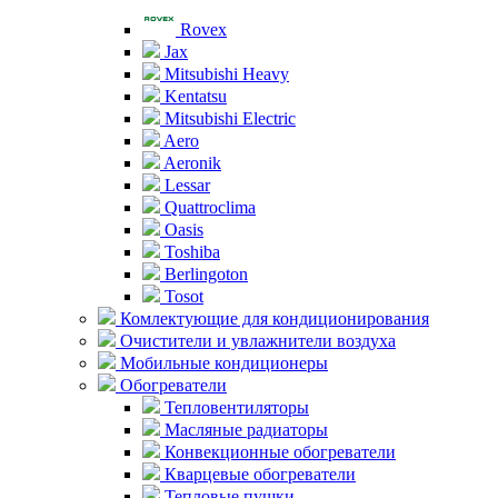
Rovex
Jax
Mitsubishi Heavy
Kentatsu
Mitsubishi Electric
Aero
Aeronik
Lessar
Quattroclima
Oasis
Toshiba
Berlingoton
Tosot
Комлектующие для кондиционирования
Очистители и увлажнители воздуха
Мобильные кондиционеры
Обогреватели
Тепловентиляторы
Масляные радиаторы
Конвекционные обогреватели
Кварцевые обогреватели
Тепловые пушки