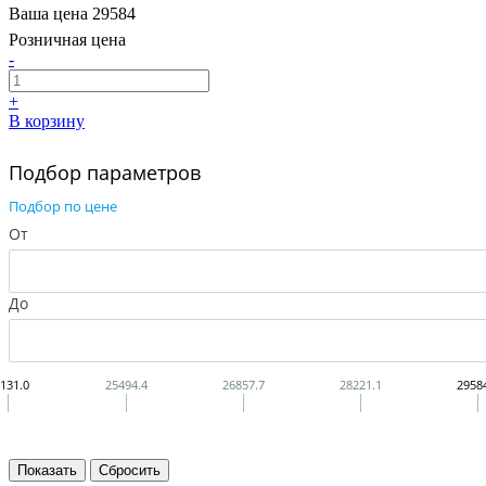
Ваша цена
29584
Розничная цена
-
+
В корзину
Подбор параметров
Подбор по цене
От
До
131.0
25494.4
26857.7
28221.1
2958