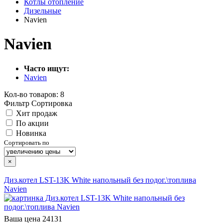
Котлы отопление
Дизельные
Navien
Navien
Часто ищут:
Navien
Кол-во товаров: 8
Фильтр
Сортировка
Хит продаж
По акции
Новинка
Сортировать по
×
Диз.котел LST-13K White напольный без подог.\топлива
Navien
Ваша цена
24131