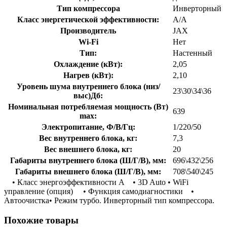
Тип компрессора
Инверторный
Класс энергетической эффективности:
А/А
Производитель
JAX
Wi-Fi
Нет
Тип:
Настенный
Охлаждение (кВт):
2,05
Нагрев (кВт):
2,10
Уровень шума внутреннего блока (низ/
23\30\34\36
выс)Дб:
Номинальная потребляемая мощность (Вт)
639
max:
Электропитание, Ф/В/Гц:
1/220/50
Вес внутреннего блока, кг:
7,3
Вес внешнего блока, кг:
20
Габариты внутреннего блока (Ш/Г/В), мм:
696\432\256
Габариты внешнего блока (Ш/Г/В), мм:
708\540\245
• Класс энергоэффективности А • 3D Auto • WiFi
управление (опция) • Функция самодиагностики •
Автоочистка• Режим турбо. Инверторный тип компрессора.
Похожие товары